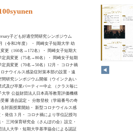
100syunen
h anniversary子ども好適空間研究シンポジウム
月（令和2年度） ・ 岡崎女子短期大学 幼
更（160名→172名）・ 岡崎女子短期大
定員変更（75名→80名）・ 岡崎女子短期
定員変更（70名→50名）12月・ コロナ禍
コロナウイルス感染症対策本部の設置・遠
空間研究シンポジウム開催（ウインクあい
業式及び卒業パーティー中止 （クラス毎に
子大学 公益財団法人日本高等教育評価機構
受審 適合認定・ 分散登校（学籍番号の奇
る対面授業開始・ 新型コロナウイルス感
・発信 3 月・ コロナ禍により学位記授与
・ 三河保育研究会（さんぽの会）設立・
団法人大学・短期大学基準協会による認証