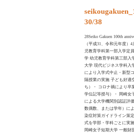
seikougakuen_
30/38
28Seiko Gakuen 100t
（平成31、令和元年度）4
児教育学科第一部入学定員変
学 幼児教育学科第三部入学
大学 現代ビジネス学科入学
により入学式中止・新型
隔授業の実施 子ども好適
ち）・ コロナ禍により卒
学位記等授与）・ 岡崎女
による大学機関別認証評価
数偶数、または学年）によ
染症対策ガイドライン策定
式を学部・学科ごとに実施
岡崎女子短期大学 一般財