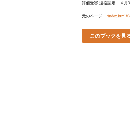
評価受審 適格認定 4 月3 月6 
元のページ
../index.html#
このブックを見