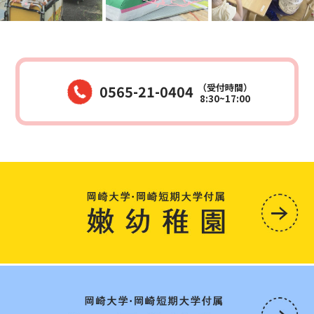
だけ入りまし
分の身を安全
いました。
たが子どもた
に守れるよう
来月も楽しみ
ちは「つ
にし […]
だね(^^) 真
[…]
剣 […]
（受付時間）
0565-21-0404
8:30~17:00