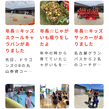
とお店屋さん
り、『たなば
なの拍手やハ
を回ったりし
たさま』の歌
イタッチのも
て遊びまし
を歌ったりし
と入場しまし
た！ 最後は
てお祝いしま
た♪ ドキド
映画を観てお
した。 おや
キしながら
年長☆キッズ
年長☆じゃが
年長☆キッズ
菓子を食べて
つのアイス
も、名前や好
スクールキャ
いも堀りをし
サッカーがあ
楽しみました
は、「冷たく
きな遊び・大
ラバンがあ
たよ
りました
♪ みんなで
ておいしいね
きくなったら
りました
おいでんを踊
～♡」と友達
何になりたい
年中の時から
名古屋グラン
ったよ！ う
と嬉しそうに
かなどを答
育てていたじ
パスから２名
先日、ドラゴ
ちわ屋さんで
食べていまし
え、見ている
ゃがいもを収
のコーチが来
ンズOBの丸
色塗りした
た！ 笹飾り
子達も「私も
穫しました
てくださり、
山泰資コーチ
よ！ お菓
を持ち帰
その遊び好
「〇〇ちゃん
サッカーを教
と溝脇隼人コ
[…]
[…]
き！」「僕
の顔と同じく
えていただき
ーチが来てく
[…]
らいのじゃが
ました
ボー
ださり、野球
いもを見つけ
ルを蹴ったり
体験をしまし
たよ！」
ゲームをした
た！ コーチ
「私は赤ちゃ
りして、たく
の方と一緒に