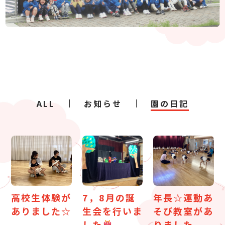
ALL
お知らせ
園の日記
高校生体験が
7，8月の誕
年長☆運動あ
ありました☆
生会を行いま
そび教室があ
した
りました