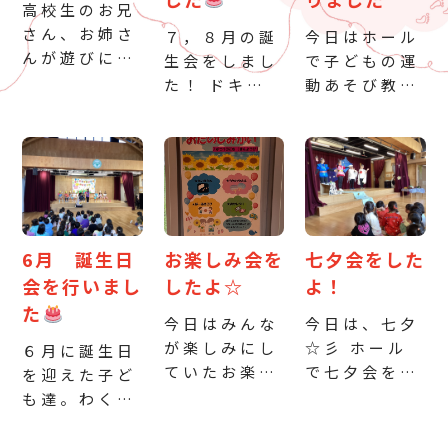
高校生のお兄
さん、お姉さ
７，８月の誕
今日はホール
んが遊びにき
生会をしまし
で子どもの運
てくれまし
た！ ドキド
動あそび教室
た。 一緒に
キしながらも
を行いまし
お部屋で遊ん
自分の名前や
た！ しっか
だり、ホール
何歳になった
りストレッチ
でじゃんけん
のかも大きな
をして準備ば
列車や触れ合
声で言えまし
っちり
両足
い遊びをしま
た
お楽しみ
でジャンプし
した♪ 最初
は”ひよっ
たり、ロープ
6月 誕生日
お楽しみ会を
七夕会をした
は少し緊張気
こ”さんの人
の下をらっこ
会を行いまし
したよ☆
よ！
味の子ども達
形劇でした
になりきって
た
でしたが、遊
今日はみんな
今日は、七夕
『ぐりとぐら
くぐったり…
んでいる中で
が楽しみにし
☆彡 ホール
のえんそく』
身体を十分に
６月に誕生日
少しずつ緊張
ていたお楽し
で七夕会をし
や『ぞうくん
動かして楽し
を迎えた子ど
も解れ「もっ
み会！ ホー
ました。七夕
のさんぽ』
みました
も達。わくわ
と遊びたかっ
ルで踊った
の由来につい
[…]
&#x1f49
くドキドキし
た！」 […]
り、ペアの子
て劇を観た
[…]
ながら、みん