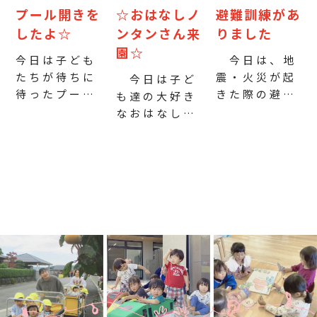
んサイズを集
さん身体を動
体操をした
プール開きを
☆おはなしノ
避難訓練があ
めちゃお
かしました
り、ボールキ
したよ☆
ンタンさん来
りました
う！」と友達
‘‘ざわっちコ
ャッチをした
園☆
と嬉しそうに
ーチ‘‘
‘
今日は子ども
今日は、地
り、たくさん
収穫を楽しむ
[…]
たちが待ちに
震・火災が起
身体を動かし
今日は子ど
姿がかわいか
待ったプール
きた際の避難
た子ども達
も達の大好き
ったです
開き！ 園長
訓練がありま
最後にはバッ
なおはなしノ
&#x1 […]
先生に「みん
した。 ドキ
トでボールを
ンタンさんが
なが楽しくプ
ドキしている
[…]
絵本の読み聞
ール遊びでき
様子の子もい
かせをしてく
ますように」
ましたが、安
ださいまし
「ケガをしま
心できる保育
た。 興味
せんように」
者と一緒に安
深々で絵本を
など、お清め
全に避難する
見つめたり、
の塩をまいて
ことができま
時々友達と顔
もらいまし
した。 みん
を見合わせて
た。 少し肌
なで訓練を重
笑ったり、と
寒かったの
ねる中で、も
ても穏やかな
で、今日は足
しもの時も自
時間が流れて