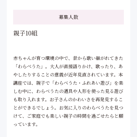
Support
募集人数
研究活動
Research
親子10組
寄付・ご支援のお願い
Donation
赤ちゃんが育つ環境の中で、昔から歌い継がれてきた
「わらべうた」。大人が直接語りかけ、歌ったり、あ
図書館
やしたりすることの意義が近年見直されています。本
Library
講座では、親子で「わらべうた・ふれあい遊び」を楽
しむ中に、わらべうたの道具や人形を使った見る遊び
オープンキャンパス
も取り入れます。お子さんのかわいさを再発見するこ
Open Campus
とができるでしょう。お気に入りのわらべうたを見つ
けて、ご家庭でも楽しい親子の時間を過ごせたらと願
受験生の方
っています。
Admission