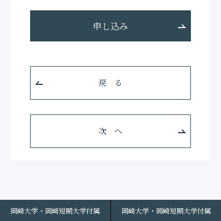
受験生の方
在学生の方
申し込み
卒業生の方
地域・企業・園の方
戻 る
次 へ
岡崎大学・岡崎短期大学付属
岡崎大学・岡崎短期大学付属