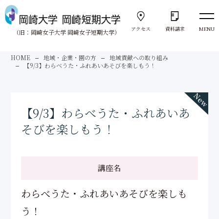
アクセス
資料請求
MENU
（旧：岡崎女子大学 岡崎女子短期大学）
向きあう。
HOME
地域・企業・園の方
地域貢献への取り組み
Face to Face
【9/3】わらべうた・ふれあいあそびを楽しもう！
大学紹介
About us
【9/3】わらべうた・ふれあいあ
そびを楽しもう！
岡崎大学
University
講座名
岡崎短期大学
Junior College
わらべうた・ふれあいあそびを楽しも
う！
サポート体制