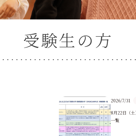
願い
図書館
オープンキ
育振興基金
新着情報
事業寄付金
蔵書検索 （OPAC）
受験生の方
在学生の方
卒業生の方
2026/7/31
8月22日（
一覧