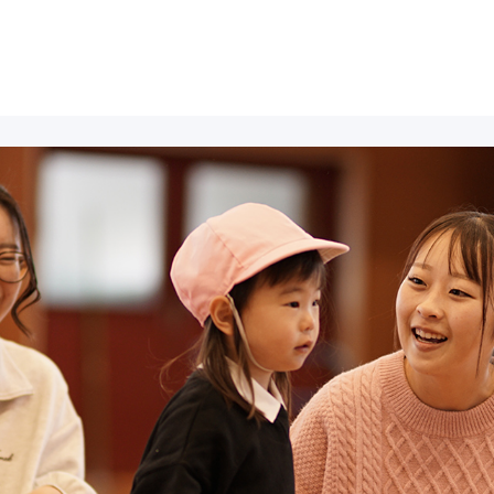
University
Junior College
岡崎大学
岡崎短期大
学部・学科紹介
学科紹介
就職・進学
就職・進学
教員紹介
教員紹介
リシー
リシー
本情報
Library
Open Campus