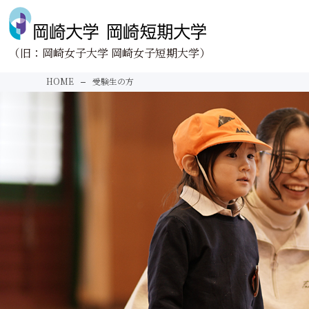
（旧：岡崎女子大学 岡崎女子短期大学）
Face to Face
About us
HOME
受験生の方
向きあう。
大学紹介
学びと向きあう。
学長あいさつ
未来と向きあう。
建学の精神
岡崎大学
地域と向きあう。
理念・教育目的とポ
情報公開
岡崎短期大学
理念・教育目的とポ
情報公開
学校法人清光学園の基
Research
Donation