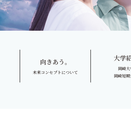
研究活動
寄付・ご支援のお
hyggeLab
本多由三郎先生記念教
清光学園100周年記念
大学
向きあう。
岡崎大
受験生の方
未来コンセプトについて
岡崎短期