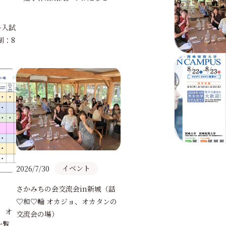
ル入試
制：8
イベント
2026/7/30
イベント
2026/7/17
さかみちの会交流会in新城（話
同窓会さかみちの会主催
♡和♡輪 オカジョ、オカタンの
） オ
もとくらし講座⑤」（浴
交流会の場）
一覧
結びの着付）を開催しま