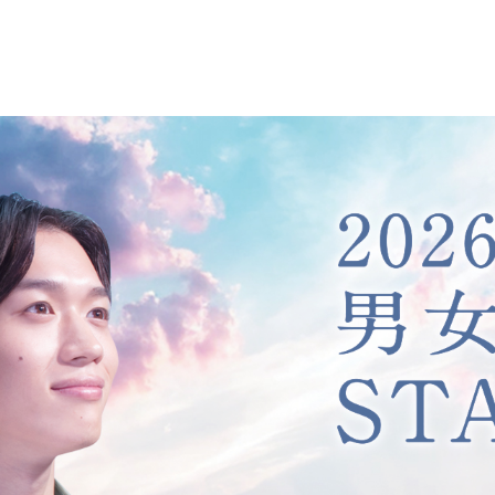
University
Junior College
岡崎大学
岡崎短期大
学部・学科紹介
学科紹介
就職・進学
就職・進学
教員紹介
教員紹介
リシー
リシー
本情報
Library
Open Campus