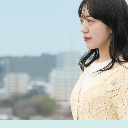
学生活動
2026/7/9
学生活動
2026/7/7
夏祭り〈夏彩祭 ～共学最初の最
オフィシャル
2026/7/24
七夕の夜、みんなの願いご
強サマーフェスティバル～〉開
叶いますように
オフィシャル
🌟サークル活動、頑張って
2026/7/30
催しました！
す🌟
さかみちの会交流会in新城（話
付
台
♡和♡輪 オカジョ、オカタンの
ま
交流会の場）
入試情報
入試情報
2026/7/3
2026/7/1
7月19日（日）オープンキャンパ
8月実施 オープンキャンパ
お知らせ
お知らせ
2026/7/1
2026/6/25
ン
ス 体験授業一覧
保育体験 予約開始
ご
8月実施 オープンキャンパス＆
7月「進学ガイダンス」
保育体験 予約開始