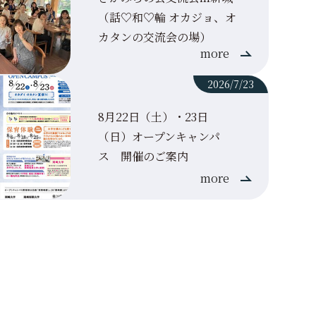
令和8年度第1回連携市特別企画
岡崎市平和祈念式に参列しまし
（話♡和♡輪 オカジョ、オ
講座を開催しました
た
カタンの交流会の場）
more
2026/7/23
8月22日（土）・23日
（日）オープンキャンパ
ス 開催のご案内
more
学生活動
2026/7/14
お知らせ
2026/7/10
キャリア支援講座「着付け講
7月19日（日） オープンキャン
座」
ス シャトルバスのご案内
「燈台
衣と帯
した☆