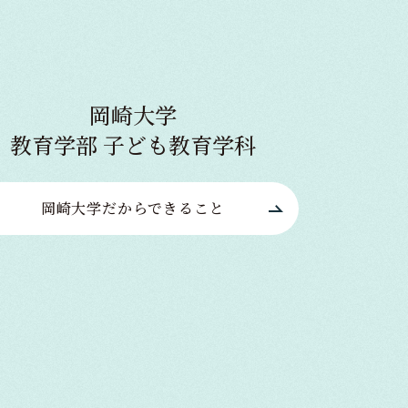
岡崎大学
学生活動
2026/5/19
教育学部 子ども教育学科
学生活動
2026/5/19
オフィシャル
2026/7/9
した
2026 U19女子フロアボール世
オフィシャル
2026/7/10
【岡大子どもNEWS】書道パフ
選手権【結果】
夏祭り〈夏彩祭 ～共学最初の
岡崎大学だから
できること
ォーマンス＠六西マルシェ
入試情報
入試情報
2026/5/1
2026/4/27
【オカダイ・オカタンOGレポー
キャンパ
強サマーフェスティバル～〉開
お知らせ
2026/4/30
ト】
催しました！
6月7日（日）オープンキャンパ
5月「進学ガイダンス」
ス開催のご案内
4月19日（日）オープンキャンパ
お知らせ
2026/4/27
ス【ムービー】
5月「進学ガイダンス」