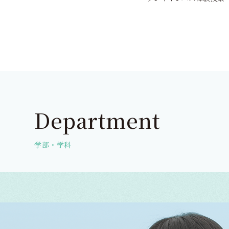
学生活動
2026/7/24
Department
オフィシャル
お知らせ
2026/8/6
2026/8/6
オフィシャル
2026/8/5
🌟サークル活動、頑張っていま
学生活動
2026/7/17
成
選手
す🌟
「夏季休業期間」のお知らせ
「夏季休業期間」のお知らせ
【オカダイ・オカタンOG
入試情報
お知らせ
入試情報
岡崎市平和祈念式に参列し
2026/7/31
2026/7/23
2026/7/23
ンパ
学部・学科
ト】
た
開
8月22日（土）・23日（日） オ
8月22日（土）・23日（日
8月22日（土）・23日（日
ープンキャンパス体験授業一覧
ープンキャンパス 開催の
ープンキャンパス 開催の
試
内
内
（保