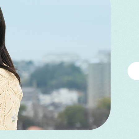
とが
いま
学生活動
2026/5/21
学生活動
2026/6/29
オフィシャル
2026/7/23
スポーツ大会を開催しま
オフィシャル
2026/7/10
岡崎市姉妹都市の訪問団と交流
8月22日（土）・23日（日）オ
しました
入試情報
入試情報
2026/6/25
2026/5/26
7月19日（日） オープン
お知らせ
2026/5/11
ープンキャンパス 開催のご案
ス シャトルバスのご案内
内
ス＆
7月「進学ガイダンス」
6月「進学ガイダンス」
お知らせ
トレーニングルーム完成
2026/6/23
6月7日（日）オープンキャンパ
ス【ムービー】