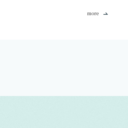
more
学生活動
2026/6/1
オフィシャル
2026/7/14
学生活動
2026/6/12
お知らせ
2026/6/11
ワーア
キャリア支援講座「すてきな先
キャリア支援講座「着付け講
「わが町安全チェック・パトロ
入試情報
入試情報
2026/6/15
2026/5/27
生になるための演習」
6月7日（日）のオープンキャン
お知らせ
しまし
2026/5/26
座」
オフィシャル
2026/7/17
ール」に参加しました！
パスにお越しいただきありがと
キャンパ
8月22日（土）自己アピール入試
6月7日（日）オープンキャンパ
ール入試
6月「進学ガイダンス」
うございました！
同窓会さかみちの会主催「燈台
相談会開催のご案内【予約制：8
ス 体験授業一覧
約制：8
もとくらし講座⑤」（浴衣と帯
月16日（日）申込締切】
結びの着付）を開催しました☆