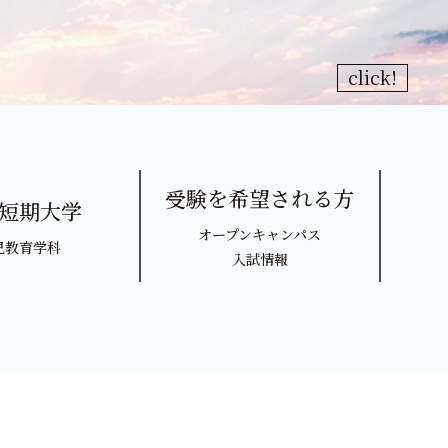
ャンパス
受験生の方
入試情報
進路・就職
click!
キャンパスライフ
学費・奨学金
WEB出願
受験を希望される方
短期大学
オープンキャンパス
地域・企業・園の方
児教育学科
入試情報