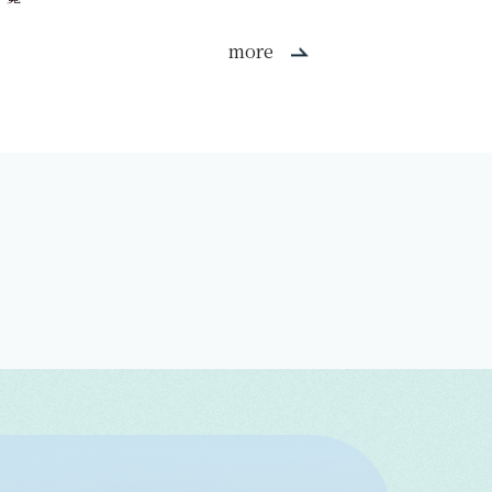
more
学生活動
2026/6/15
学生活動
2026/7/14
お知らせ
入試情報
2026/7/10
2026/7/10
オフィシャル
2026/7/17
キャリア支援講座「フラ
キャリア支援講座「着付け講
レポー
オフィシャル
入試情報
7月19日（日） オープンキャンパ
7月19日（日） オープンキャンパ
まし
2026/7/31
2026/6/18
レンジメント講座」
座」
お知らせ
岡崎市平和祈念式に参列
2026/6/15
ス シャトルバスのご案内
ス シャトルバスのご案内
た
）オ
）オ
8月22日（土）・23日（日） オ
7月19日（日）オープン
8月22日（土）自己アピ
ご案
ご案
ープンキャンパス体験授業一覧
ス開催のご案内
相談会開催のご案内【予
月16日（日）申込締切】