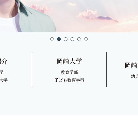
願い
図書館
オープンキ
育振興基金
新着情報
事業寄付金
蔵書検索 （OPAC）
紹介
岡崎大学
岡崎
学
教育学部
在学生の方
卒業生の方
幼
大学
子ども教育学科