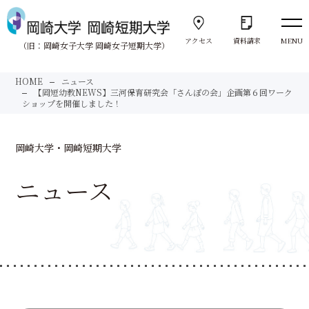
アクセス
資料請求
MENU
（旧：岡崎女子大学 岡崎女子短期大学）
向きあう。
HOME
ニュース
Face to Face
【岡短幼教NEWS】三河保育研究会「さんぽの会」企画第６回ワーク
ショップを開催しました！
大学紹介
岡崎大学・岡崎短期大学
About us
ニュース
岡崎大学
University
岡崎短期大学
Junior College
サポート体制