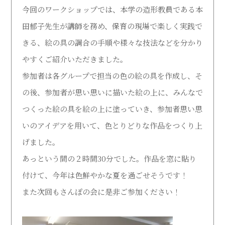
今回のワークショップでは、本学の造形教員である本
受験生の方
在学生の方
田郁子先生が講師を務め、保育の現場で楽しく実践で
きる、絵の具の調合の手順や様々な技法などを分かり
卒業生の方
地域・企業・園の方
やすくご紹介いただきました。
参加者は各グループで担当の色の絵の具を作成し、そ
の後、参加者が思い思いに描いた絵の上に、みんなで
つくった絵の具を絵の上に塗っていき、参加者思い思
いのアイデアを用いて、色とりどりな作品をつくり上
げました。
あっという間の２時間30分でした。作品を窓に貼り
付けて、今年は色鮮やかな夏を過ごせそうです！
また次回もさんぽの会に是非ご参加ください！