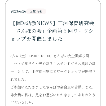
Support
2023/6/26
お知らせ
研究活動
Research
【岡短幼教NEWS】三河保育研究会
「さんぽの会」企画第６回ワークシ
寄付・ご支援のお願い
ョップを開催しました！
Donation
図書館
6/24（土）13:30～16:00、さんぽの会企画第６回
Library
「作って飾ろう～光を彩る！ステンドグラス風絵の具
～」として、本学造形室にてワークショップが開催さ
オープンキャンパス
Open Campus
れました。
ご参加いただきましたさんぽの会会員の皆様、また、
受験生の方
非会員の皆様、足をお運びいただきましてありがとう
Admission
ございました。