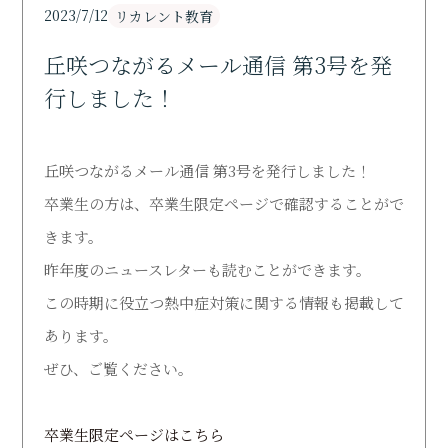
Support
2023/7/12
リカレント教育
丘咲つながるメール通信 第3号を発
研究活動
Research
行しました！
寄付・ご支援のお願い
Donation
丘咲つながるメール通信 第3号を発行しました！
卒業生の方は、卒業生限定ページで確認することがで
図書館
きます。
Library
昨年度のニュースレターも読むことができます。
オープンキャンパス
この時期に役立つ熱中症対策に関する情報も掲載して
Open Campus
あります。
ぜひ、ご覧ください。
受験生の方
Admission
卒業生限定ページはこちら