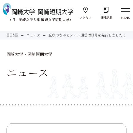
アクセス
資料請求
MENU
（旧：岡崎女子大学 岡崎女子短期大学）
向きあう。
HOME
ニュース
丘咲つながるメール通信 第3号を発行しました！
Face to Face
岡崎大学・岡崎短期大学
大学紹介
About us
ニュース
岡崎大学
University
岡崎短期大学
Junior College
サポート体制