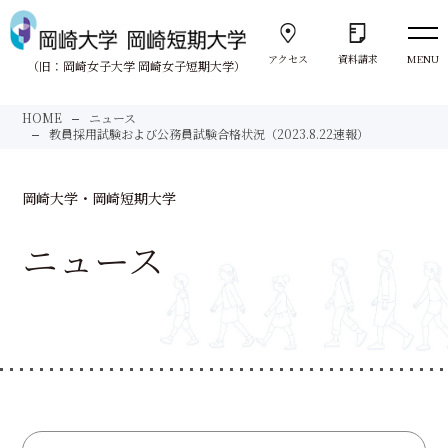
アクセス
資料請求
MENU
（旧：岡崎女子大学 岡崎女子短期大学）
向きあう。
HOME
ニュース
Face to Face
教員採用試験および公務員試験合格状況（2023.8.22速報）
大学紹介
岡崎大学・岡崎短期大学
About us
ニュース
岡崎大学
University
岡崎短期大学
Junior College
サポート体制