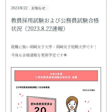
Support
2023/8/22
お知らせ
研究活動
教員採用試験および公務員試験合格
Research
状況（2023.8.22速報）
寄付・ご支援のお願い
Donation
就職に強い岡崎女子大学・岡崎女子短期大学です！
今後も合格速報を更新予定です🌟
図書館
Library
オープンキャンパス
Open Campus
受験生の方
Admission