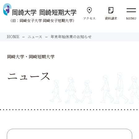
アクセス
資料請求
MENU
（旧：岡崎女子大学 岡崎女子短期大学）
向きあう。
HOME
ニュース
年末年始休業のお知らせ
Face to Face
岡崎大学・岡崎短期大学
大学紹介
About us
ニュース
岡崎大学
University
岡崎短期大学
Junior College
サポート体制