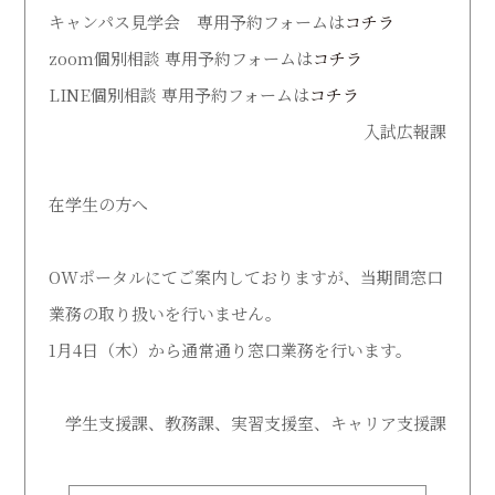
キャンパス見学会 専用予約フォームは
コチラ
受験生の方
在学生の方
zoom個別相談 専用予約フォームは
コチラ
LINE個別相談 専用予約フォームは
コチラ
卒業生の方
地域・企業・園の方
入試広報課
在学生の方へ
OWポータルにてご案内しておりますが、当期間窓口
業務の取り扱いを行いません。
1月4日（木）から通常通り窓口業務を行います。
学生支援課、教務課、実習支援室、キャリア支援課