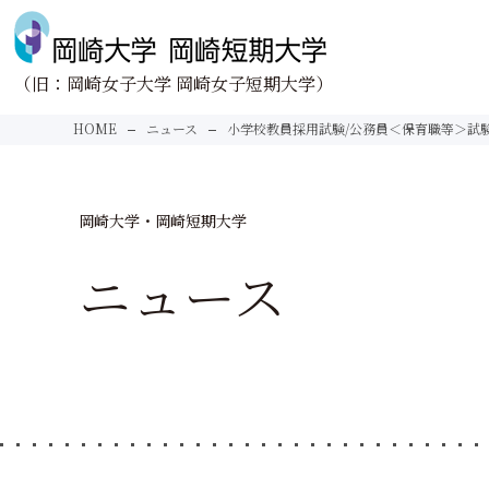
（旧：岡崎女子大学 岡崎女子短期大学）
Face to Face
About us
HOME
ニュース
小学校教員採用試験/公務員＜保育職等＞試験合格
向きあう。
大学紹介
学びと向きあう。
学長あいさつ
未来と向きあう。
建学の精神
岡崎大学・岡崎短期大学
岡崎大学
地域と向きあう。
理念・教育目的とポ
ニュース
情報公開
岡崎短期大学
理念・教育目的とポ
情報公開
学校法人清光学園の基
Research
Donation