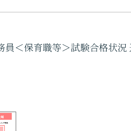
願い
図書館
オープンキ
育振興基金
新着情報
事業寄付金
蔵書検索 （OPAC）
務員＜保育職等＞試験合格状況 
在学生の方
卒業生の方