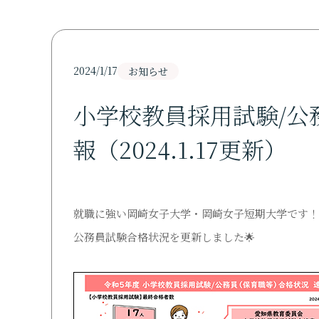
研究活動
寄付・ご支援のお
hyggeLab
本多由三郎先生記念教
清光学園100周年記念
2024/1/17
お知らせ
小学校教員採用試験/公
報（2024.1.17更新）
受験生の方
就職に強い岡崎女子大学・岡崎女子短期大学です！
公務員試験合格状況を更新しました🌟