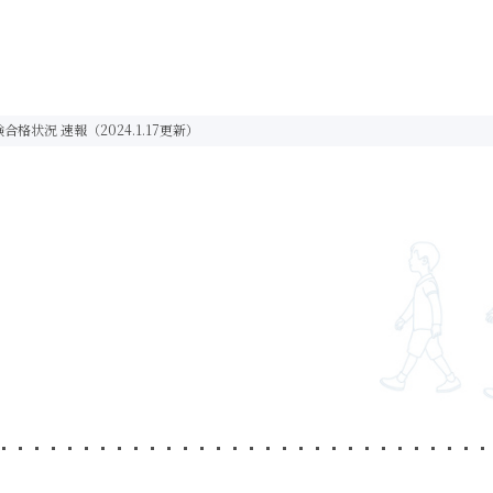
University
Junior College
状況 速報（2024.1.17更新）
岡崎大学
岡崎短期大
学部・学科紹介
学科紹介
就職・進学
就職・進学
教員紹介
教員紹介
リシー
リシー
本情報
Library
Open Campus