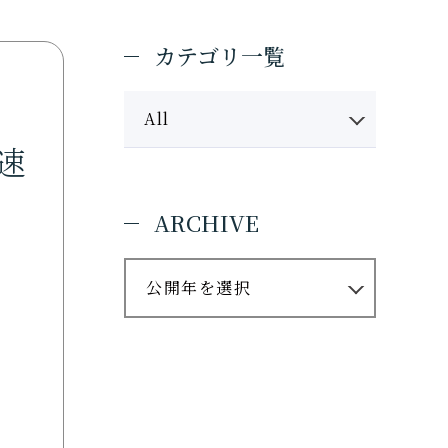
ャンパス
受験生の方
入試情報
カテゴリ一覧
進路・就職
キャンパスライフ
学費・奨学金
All
WEB出願
速
ARCHIVE
地域・企業・園の方
公開年を選択