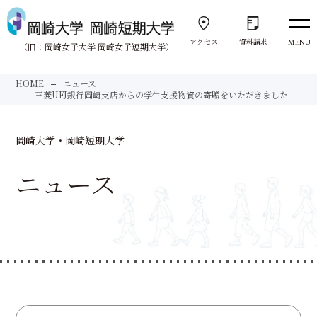
アクセス
資料請求
MENU
（旧：岡崎女子大学 岡崎女子短期大学）
向きあう。
HOME
ニュース
Face to Face
三菱UFJ銀行岡崎支店からの学生支援物資の寄贈をいただきました
大学紹介
岡崎大学・岡崎短期大学
About us
ニュース
岡崎大学
University
岡崎短期大学
Junior College
サポート体制