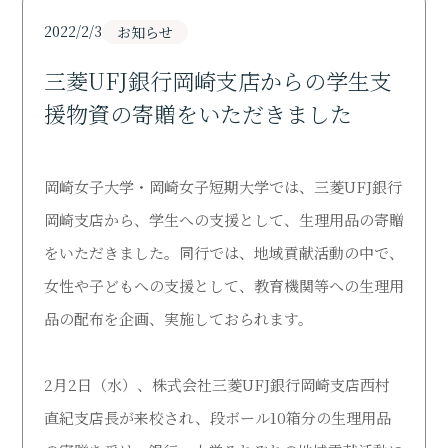
Support
2022/2/3
お知らせ
研究活動
三菱UFJ銀行岡崎支店からの学生支
Research
援物資の寄贈をいただきました
寄付・ご支援のお願い
Donation
岡崎女子大学・岡崎女子短期大学では、三菱UFJ銀行
岡崎支店から、学生への支援として、生理用品の寄贈
図書館
Library
をいただきました。同行では、地域貢献活動の中で、
女性や子どもへの支援として、教育機関等への生理用
オープンキャンパス
品の配布を企画、実施しておられます。
Open Campus
受験生の方
2月2日（水）、株式会社三菱UFJ銀行岡崎支店西村
Admission
直紀支店長が来校され、段ボール10箱分の生理用品