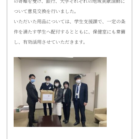
の寄贈を受け、銀行、大学それぞれの地域貢献活動に
ついて意見交換を行いました。
受験生の方
在学生の方
いただいた用品については、学生支援課で、一定の条
件を満たす学生へ配付するとともに、保健室にも常備
卒業生の方
地域・企業・園の方
し、有効活用させていただきます。