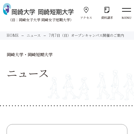
アクセス
資料請求
MENU
（旧：岡崎女子大学 岡崎女子短期大学）
向きあう。
HOME
ニュース
7月7日（日）オープンキャンパス開催のご案内
Face to Face
岡崎大学・岡崎短期大学
大学紹介
About us
ニュース
岡崎大学
University
岡崎短期大学
Junior College
サポート体制