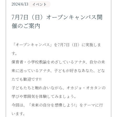
Support
2024/6/13
イベント
7月7日（日）オープンキャンパス開
研究活動
Research
催のご案内
寄付・ご支援のお願い
Donation
「オープンキャンパス」を7月7日（日）に実施しま
す。
図書館
保育者・小学校教諭をめざしているアナタ、自分の未
Library
来に迷っているアナタ、子どもが好きなあなた、どな
オープンキャンパス
たでも歓迎です!!
Open Campus
子どもたちと触れ合いながら、オカジョ・オカタンの
学びや雰囲気を体験してみましょう。
受験生の方
今回は、「未来の自分を想像しよう!」をテーマに行
Admission
います。