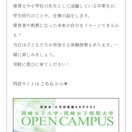
保育士や小学校の先生として活躍している卒業生が、
受験生の方
在学生の方
学生時代のことや、仕事の話をします。
保育者や教員になった未来の自分をイメージできるか
卒業生の方
地域・企業・園の方
も？
当日は子どもたちが参加する体験授業もあります。一
緒に楽しみましょう。
気軽に遊びに来てください！
特設サイトは
こちら
から🌟