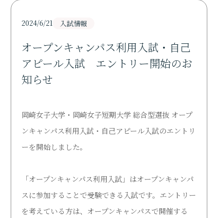
Support
2024/6/21
入試情報
研究活動
Research
オープンキャンパス利用入試・自己
アピール入試 エントリー開始のお
寄付・ご支援のお願い
知らせ
Donation
図書館
岡崎女子大学・岡崎女子短期大学 総合型選抜 オープ
Library
ンキャンパス利用入試・自己アピール入試のエントリ
ーを開始しました。
オープンキャンパス
Open Campus
「オープンキャンパス利用入試」はオープンキャンパ
受験生の方
スに参加することで受験できる入試です。エントリー
Admission
を考えている方は、オープンキャンパスで開催する