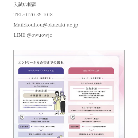
入試広報課
TEL:0120-35-1018
Mail:kouhou@okazaki.ac.jp
LINE:@owuowjc