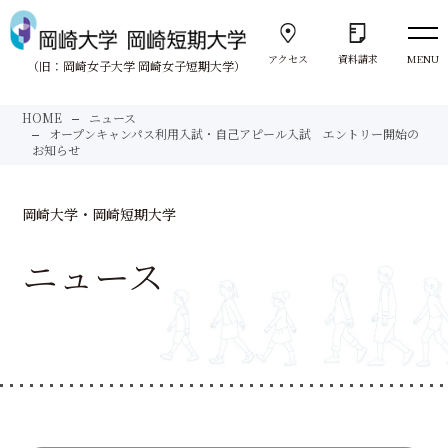
アクセス
資料請求
MENU
（旧：岡崎女子大学 岡崎女子短期大学）
向きあう。
HOME
ニュース
Face to Face
オープンキャンパス利用入試・自己アピール入試 エントリー開始の
お知らせ
大学紹介
岡崎大学・岡崎短期大学
About us
ニュース
岡崎大学
University
岡崎短期大学
Junior College
サポート体制