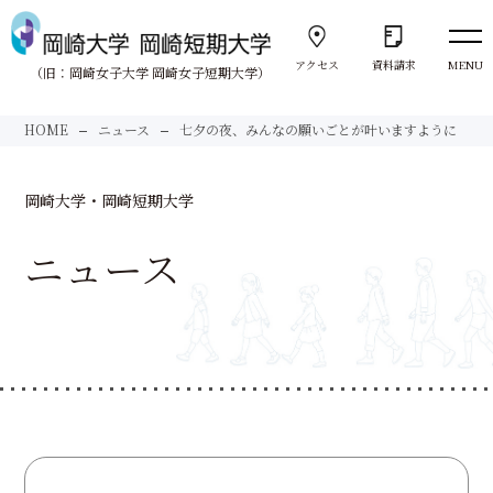
アクセス
資料請求
MENU
（旧：岡崎女子大学 岡崎女子短期大学）
向きあう。
HOME
ニュース
七夕の夜、みんなの願いごとが叶いますように
Face to Face
岡崎大学・岡崎短期大学
大学紹介
About us
ニュース
岡崎大学
University
岡崎短期大学
Junior College
サポート体制