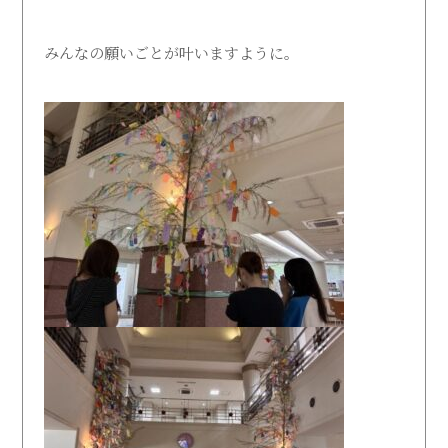
受験生の方
在学生の方
みんなの願いごとが叶いますように。
卒業生の方
地域・企業・園の方