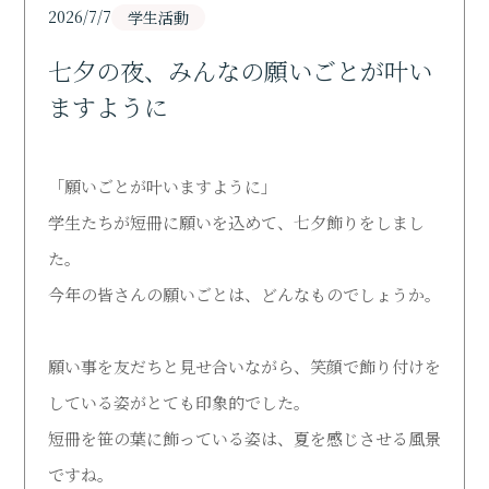
Support
2026/7/7
学生活動
七夕の夜、みんなの願いごとが叶い
研究活動
Research
ますように
寄付・ご支援のお願い
Donation
「願いごとが叶いますように」
学生たちが短冊に願いを込めて、七夕飾りをしまし
図書館
た。
Library
今年の皆さんの願いごとは、どんなものでしょうか。
オープンキャンパス
Open Campus
願い事を友だちと見せ合いながら、笑顔で飾り付けを
している姿がとても印象的でした。
受験生の方
短冊を笹の葉に飾っている姿は、夏を感じさせる風景
Admission
ですね。