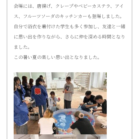
会場には、唐揚げ、クレープやベビーカステラ、アイ
受験生の方
在学生の方
ス、フルーツソーダのキッチンカーも登場しました。
自分で浴衣を着付けた学生も多く参加し、友達と一緒
卒業生の方
地域・企業・園の方
に思い出を作りながら、さらに仲を深める時間となり
ました。
この暑い夏の楽しい思い出となりました。