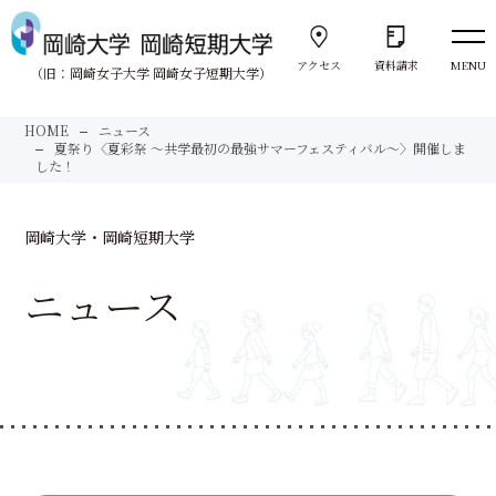
アクセス
資料請求
MENU
（旧：岡崎女子大学 岡崎女子短期大学）
向きあう。
HOME
ニュース
Face to Face
夏祭り〈夏彩祭 ～共学最初の最強サマーフェスティバル～〉開催しま
した！
大学紹介
岡崎大学・岡崎短期大学
About us
ニュース
岡崎大学
University
岡崎短期大学
Junior College
サポート体制