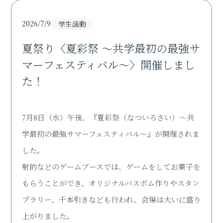
Support
2026/7/9
学生活動
研究活動
Research
夏祭り〈夏彩祭 ～共学最初の最強サ
マーフェスティバル～〉開催しまし
寄付・ご支援のお願い
た！
Donation
図書館
7月8日（水）午後、『夏彩祭（なついろさい）～共
Library
学最初の最強サマーフェスティバル～』が開催されま
した。
オープンキャンパス
Open Campus
射的などのゲームブースでは、ゲームをしてお菓子を
もらうことができ、オリジナルバスボム作りやスタン
受験生の方
プラリー、千本引きなども行われ、会場は大いに盛り
Admission
上がりました。