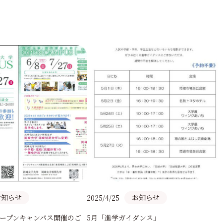
願い
図書館
オープンキ
育振興基金
新着情報
事業寄付金
蔵書検索 （OPAC）
在学生の方
卒業生の方
お知らせ
お知らせ
2025/4/25
オープンキャンパス開催のご
5月「進学ガイダンス」