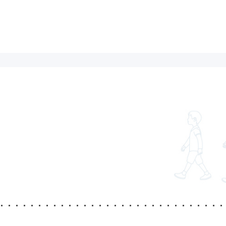
University
Junior College
岡崎大学
岡崎短期大
学部・学科紹介
学科紹介
就職・進学
就職・進学
教員紹介
教員紹介
リシー
リシー
本情報
Library
Open Campus