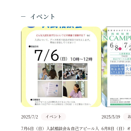
研究活動
寄付・ご支援のお
hyggeLab
本多由三郎先生記念教
イベント
清光学園100周年記念
受験生の方
イベント
2025/7/2
2025/5/19
7月6日（日）入試相談会＆自己アピール入
6月8日（日）