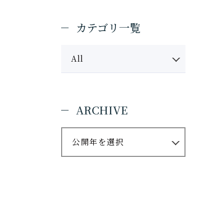
ャンパス
受験生の方
入試情報
カテゴリ一覧
進路・就職
キャンパスライフ
学費・奨学金
All
WEB出願
ARCHIVE
地域・企業・園の方
公開年を選択