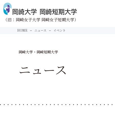
（旧：岡崎女子大学 岡崎女子短期大学）
Face to Face
About us
HOME
ニュース
イベント
向きあう。
大学紹介
学びと向きあう。
学長あいさつ
未来と向きあう。
建学の精神
岡崎大学・岡崎短期大学
岡崎大学
地域と向きあう。
理念・教育目的とポ
ニュース
情報公開
岡崎短期大学
理念・教育目的とポ
情報公開
学校法人清光学園の基
Research
Donation